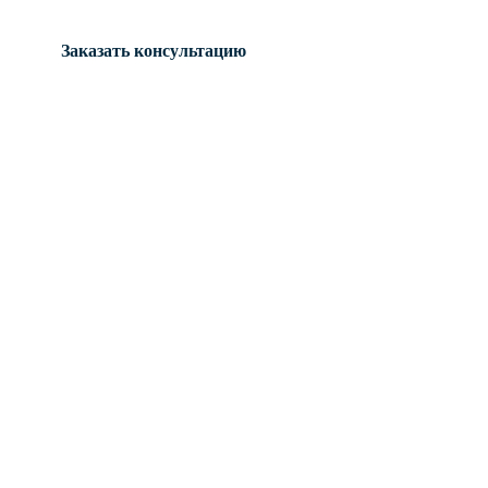
Заказать консультацию
Письмо с результатом
Высылаем вам документ с аудитом в Казани на
почту или в мессенджер