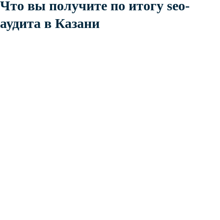
Что вы получите по итогу seo-
аудита в Казани
Online-
консультация
В online формате проведем аудит в Казани и дадим
рекомендации по улучшению вашего сайта.